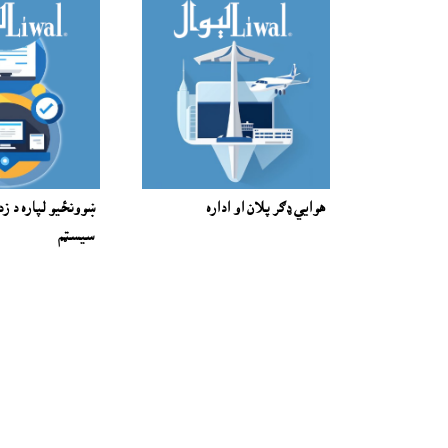
هوايي ډګر پلان او اداره
ښوونځيو لپاره د ز
سيسټم