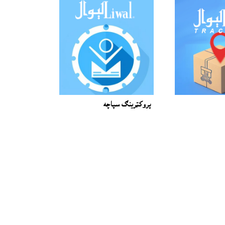
پروکټرينګ سپاچه