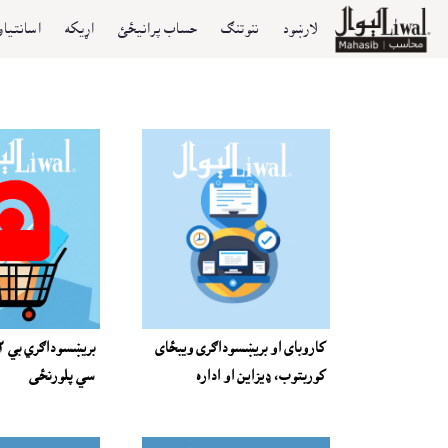
لارښود
ننوتنګ
حساب پرانيځئ
اړيکه
اسانتياو
کاروباى او بريښسوداګرى ويبځاى
کوربتوب، ډيزاين او اداره
سي پلورنځى