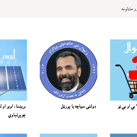
و ماډلونه
بريښسوداګري بي ٢ بي او بي ټو
دولتى سپاچه يا پورټل
بريښنا، اوبو او ل
چوپړتياوي