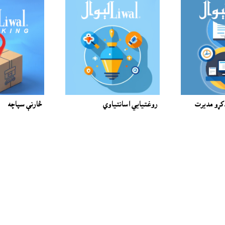
دکړو مديرت
روغتيايي اسانتياوي
څارنې سپاچه