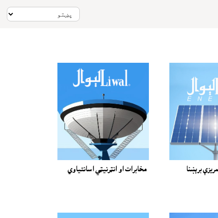
مريزې برېښنا
مخابرات او انټرنيټي اسانتياوي