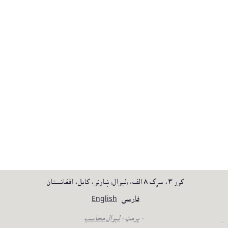
کور ٣، سړک ٨ الف، (ليوال) ښارنو، کابل، افغانستان.
فارسی
English
- پرمټ -
لېوال محاسب